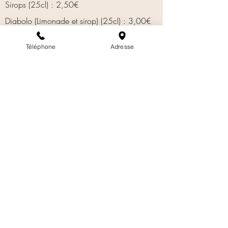
Sirops (25cl) : 2,50​€
Diabolo (Limonade et sirop) (25cl) : 3,00€​
Perrier (33cl) : 2,50€​
Téléphone
Adresse
Eaux minérales (100cl) : 6,00
Bières
Bières Belges à découvrir (demandez à votre
serveur) : 6,00€​
Bières du Habert (Le Touvet) Blonche, Ambrée,
IPA, Blonde
, Chanvre
: 6,00€
Desperados (33cl) : 6,00€
Vins
:
Cassis, Framboise, Mûre, Fleur de
Kir
sureau (12,5cl) : 4,00€