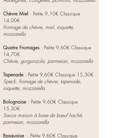
Aubergines, courgettes, poivrons, mozzarella
: Petite 9,10€ Classique
Chèvre Miel
14,0
0€
Fromage de chèvre, miel, roquette,
mozzarella
: Petite 9,60€ Classique
Quatre Fromages
14,70€
Chèvre, gorgonzola, parmesan, mozzarella
: Petite 9,60€ Classique 15,30€
Tapenade
Speck, fromage de chèvre, tapenade,
roquette, mozzarella
: Petite 9
,60€ Classique
Bolognaise
15,3
0€
Sauce maison à base de bœuf haché,
parmesan, mozzarella
: Petite 9
,60€ Classique
Basquaise