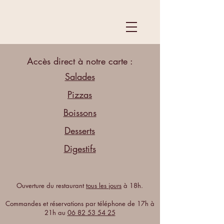
Accès direct à notre carte :​
Salades
Pizzas
Boissons
Desserts
Digestifs
Ouverture du restaurant
tous les jours
à 18h.
Commandes et réservations par téléphone de 17h à
21h au
06 82 53 54 25