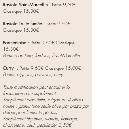
: Petite 9
,60€
Raviole Saint-Marcellin
Classique 15,3
0€
: Petite 9
,60€
Raviole Truite fumée
Classique 15,3
0€
: Petite 9
,60€ Classique
Parmentoise
15,3
0€
Pomme de terre, lardons, Saint-Marcellin​
: Petite 9
,60€ Classique 15,0
0€
Curry
Poulet, oignons, poivrons, curry
Toute modification peut entraîner la
facturation d’un supplément.
Supplément ciboulette, origan ou 4 olives
noires : gratuit (une seule olive par pizza par
défaut pour limiter le gâchis)
S
upplément légumes, viande, fromage,
charcuterie, œuf, persillade: 2,50€